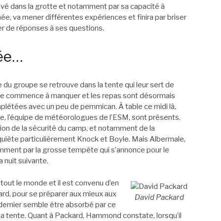
rouvé dans la grotte et notamment par sa capacité à
ée, va mener différentes expériences et finira par briser
ver de réponses à ses questions.
ée…
 du groupe se retrouve dans la tente qui leur sert de
aiche commence à manquer et les repas sont désormais
étées avec un peu de pemmican. À table ce midi là,
le, l’équipe de météorologues de l’ESM, sont présents.
ion de la sécurité du camp, et notamment de la
quiète particulièrement Knock et Boyle. Mais Albermale,
amment par la grosse tempête qui s’annonce pour le
 nuit suivante.
 tout le monde et il est convenu d’en
ard, pour se préparer aux mieux aux
David Packard
 dernier semble être absorbé par ce
ir de sa tente. Quant à Packard, Hammond constate, lorsqu’il