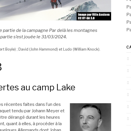
Pa
Pa
Pa
Pa
e partie de la campagne
Par delà les montagnes
 partie s’est jouée le 31/03/2024.
C
pert Boyle) ; David (John Hammond) et Ludo (William Knock).
3
ertes au camp Lake
 récentes faites dans l’un des
 paquet tendu par Johann Meyer et
être dérangé durant les heures
t, quant à elles, à procéder à la
r quelques Allemands dont Johan