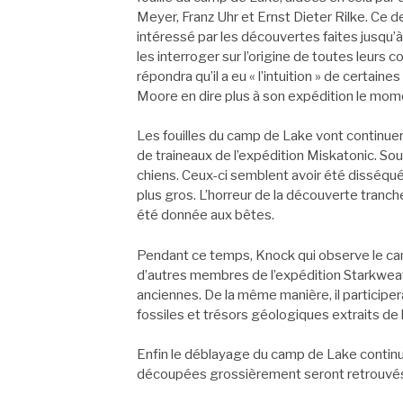
Meyer, Franz Uhr et Ernst Dieter Rilke. Ce d
intéressé par les découvertes faites jusqu’
les interroger sur l’origine de toutes leurs
répondra qu’il a eu « l’intuition » de certaine
Moore en dire plus à son expédition le mom
Les fouilles du camp de Lake vont continuer
de traineaux de l’expédition Miskatonic. So
chiens. Ceux-ci semblent avoir été disséqu
plus gros. L’horreur de la découverte tranch
été donnée aux bêtes.
Pendant ce temps, Knock qui observe le cam
d’autres membres de l’expédition Starkweat
anciennes. De la même manière, il participe
fossiles et trésors géologiques extraits de 
Enfin le déblayage du camp de Lake continu
découpées grossièrement seront retrouvés