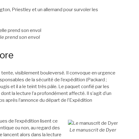
gton, Priestley et un allemand pour survoler les
le prend son envol
oore
 tente, visiblement bouleversé. Il convoque en urgence
esponsables de la sécurité de l’expédition (Packard ;
is et il a le teint très pâle. Le paquet confié par les
nt la lecture l’a profondément affecté. Il s’agit d’un
ps après l’annonce du départ de l’Expédition
es de l’expédition lisent ce
hentique ou non, au regard des
Le manuscrit de Dyer
e lancent alors dans la lecture