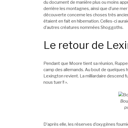
du document de manière plus ou moins appro
derrière les montagnes, ainsi que d’une mer
découverte concerne les choses très ancien
étaient en fait en hibernation. Celles-ci aura
d’autres créatures nommées Shoggoths.
Le retour de Lex
Pendant que Moore tient sa réunion, Ruppert 
camp des allemands. Au bout de quelques heur
Lexington revient. La milliardaire descend fu
nous tuer !! ».
Bou
p
D’après elle, les réserves d’oxygènes fournie