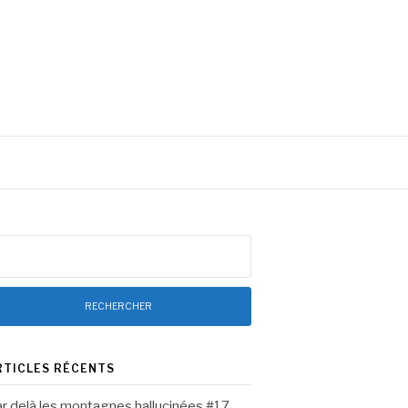
chercher :
RTICLES RÉCENTS
r delà les montagnes hallucinées #17