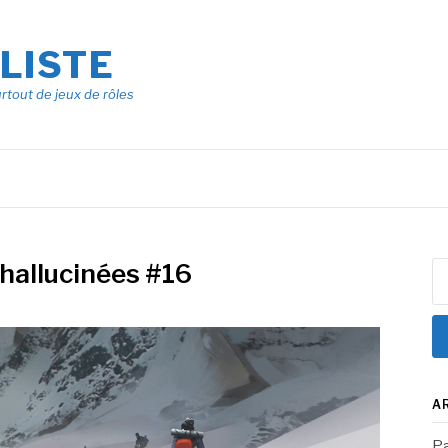
ÔLISTE
urtout de jeux de rôles
hallucinées #16
Re
A
Pa