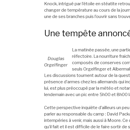
Knock, intrigué par l’étoile en stéatite ret
changer de température au cours de la journ
une de ses branches puis l’ouvrir sans trou
Une tempête annonc
La matinée passée, une partie
réfectoire. La nourriture fr
Douglas
composés de conserves compl
Orgelfinger
seuls Orgelfinger et Alberma
Les discussions tournent autour de la quest
présence d’armes chez les allemands qui in
lui, est plus préoccupé par la météo et not
lendemain avec un pic entre 5h00 et 8h00 la
Cette perspective inquiète d’ailleurs un peu
parler au responsable du camp : David Pack
intempéries à venir, mais aussi à Moore. Ce
qu’il fait et il est difficile de le faire sort