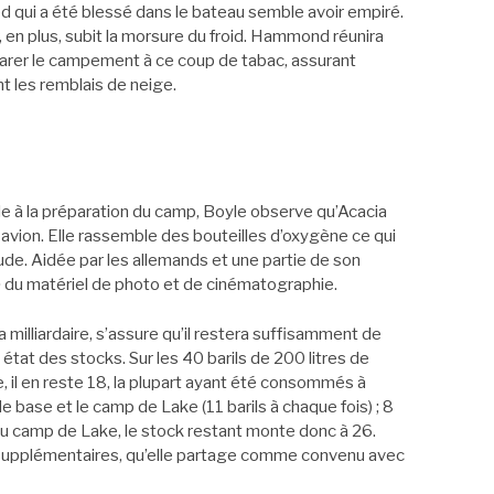
ied qui a été blessé dans le bateau semble avoir empiré.
, en plus, subit la morsure du froid. Hammond réunira
arer le campement à ce coup de tabac, assurant
nt les remblais de neige.
èle à la préparation du camp, Boyle observe qu’Acacia
 avion. Elle rassemble des bouteilles d’oxygène ce qui
tude. Aidée par les allemands et une partie de son
e
du matériel de photo et de cinématographie.
a milliardaire, s’assure qu’il restera suffisamment de
état des stocks. Sur les 40 barils de 200 litres de
, il en reste 18, la plupart ayant été consommés à
e base et le camp de Lake (11 barils à chaque fois) ; 8
du camp de Lake, le stock restant monte donc à 26.
s supplémentaires, qu’elle partage comme convenu avec